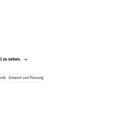
il zu sehen.
hnik
Entwurf und Planung