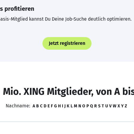
s profitieren
asis-Mitglied kannst Du Deine Job-Suche deutlich optimieren.
Jetzt registrieren
 Mio. XING Mitglieder, von A bi
Nachname:
A
B
C
D
E
F
G
H
I
J
K
L
M
N
O
P
Q
R
S
T
U
V
W
X
Y
Z