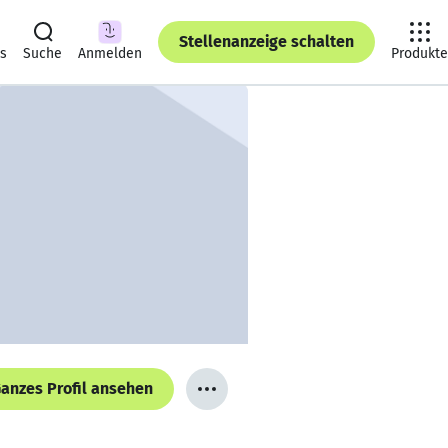
Stellenanzeige schalten
ts
Suche
Anmelden
Produkte
anzes Profil ansehen