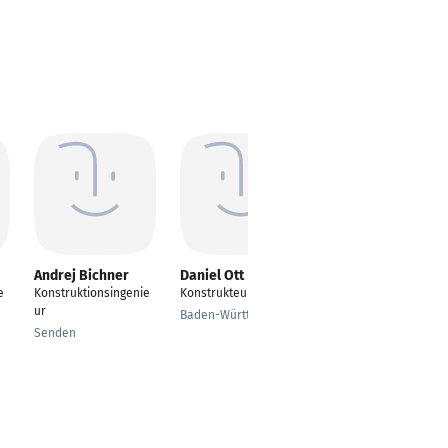
Andrej Bichner
Daniel Ott
Johannes Kunz
e
Konstruktionsingenie
Konstrukteur
Senior Engineer
ur
Baden-Württemberg
Wiesbaden
Senden