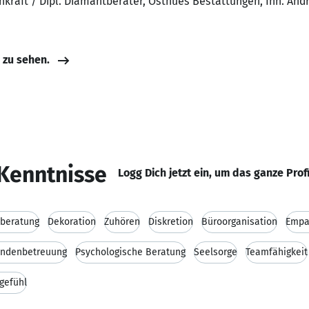
hkraft / Dipl. Diamantberater, Osthues Bestattungen, Inh. An
e zu sehen.
Kenntnisse
Logg Dich jetzt ein, um das ganze Prof
eberatung
Dekoration
Zuhören
Diskretion
Büroorganisation
Empa
ndenbetreuung
Psychologische Beratung
Seelsorge
Teamfähigkeit
gefühl