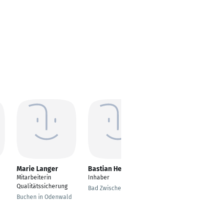
Marie Langer
Bastian Hemken
Walter Pereira
Mitarbeiterin
Inhaber
Bestattungsunterneh
Qualitätssicherung
mer
Bad Zwischenahn
Buchen in Odenwald
Dortmund