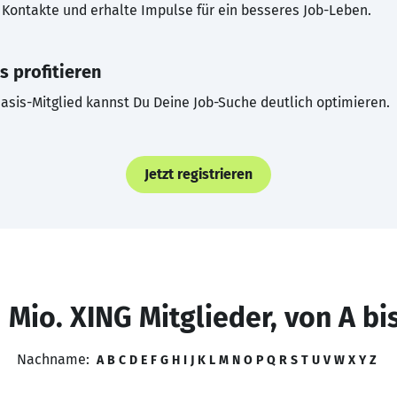
Kontakte und erhalte Impulse für ein besseres Job-Leben.
s profitieren
asis-Mitglied kannst Du Deine Job-Suche deutlich optimieren.
Jetzt registrieren
 Mio. XING Mitglieder, von A bi
Nachname:
A
B
C
D
E
F
G
H
I
J
K
L
M
N
O
P
Q
R
S
T
U
V
W
X
Y
Z