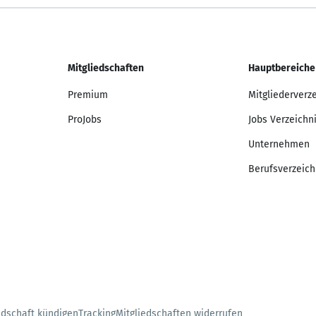
Mitgliedschaften
Hauptbereiche
Premium
Mitgliederverz
ProJobs
Jobs Verzeichn
Unternehmen
Berufsverzeich
edschaft kündigen
Tracking
Mitgliedschaften widerrufen