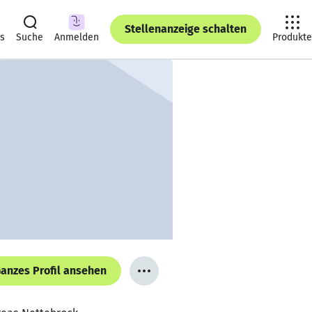
Stellenanzeige schalten
ts
Suche
Anmelden
Produkte
anzes Profil ansehen