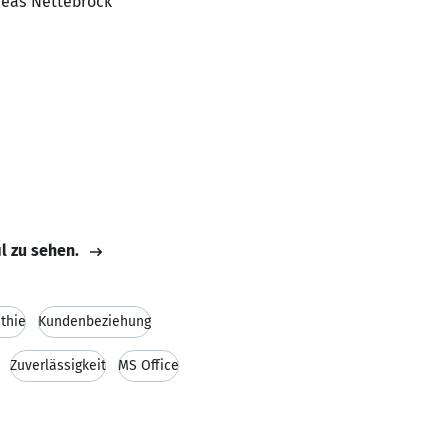
dreas Nettebrock
il zu sehen.
thie
Kundenbeziehung
Zuverlässigkeit
MS Office