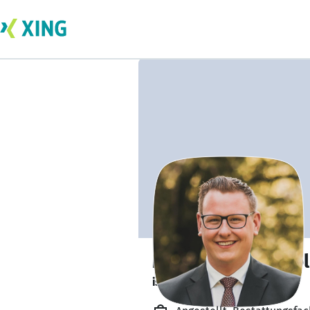
Marcel Rene Smo
ist offen für Projekte. 🔎