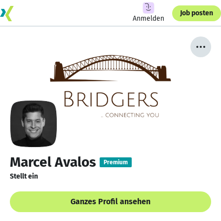
Job posten
Anmelden
Marcel Avalos
Premium
Stellt ein
Ganzes Profil ansehen