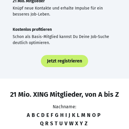
21 Mio. Mitglieder
Knüpf neue Kontakte und erhalte Impulse für ein
besseres Job-Leben.
Kostenlos profitieren
Schon als Basis-Mitglied kannst Du Deine Job-Suche
deutlich optimieren.
Jetzt registrieren
21 Mio. XING Mitglieder, von A bis Z
Nachname:
A
B
C
D
E
F
G
H
I
J
K
L
M
N
O
P
Q
R
S
T
U
V
W
X
Y
Z