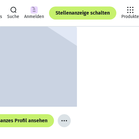
Stellenanzeige schalten
ts
Suche
Anmelden
Produkte
anzes Profil ansehen