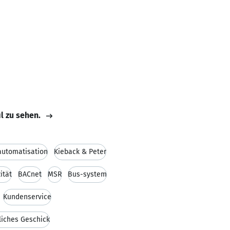
il zu sehen.
utomatisation
Kieback & Peter
zität
BACnet
MSR
Bus-system
Kundenservice
iches Geschick