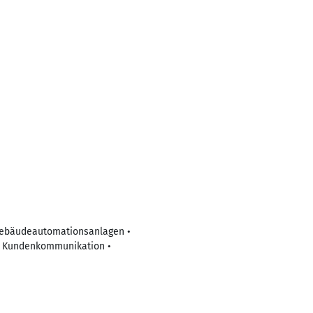
Gebäudeautomationsanlagen •
d Kundenkommunikation •