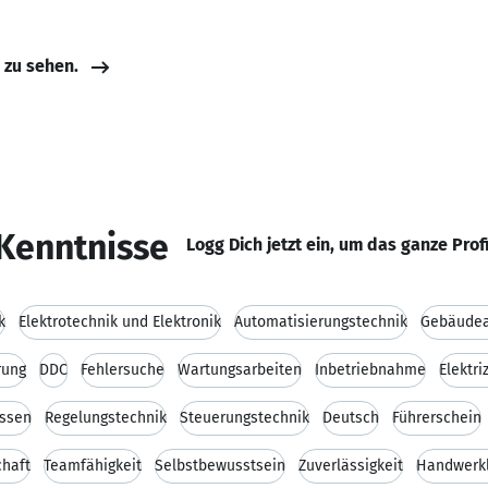
e zu sehen.
Kenntnisse
Logg Dich jetzt ein, um das ganze Prof
k
Elektrotechnik und Elektronik
Automatisierungstechnik
Gebäudea
rung
DDC
Fehlersuche
Wartungsarbeiten
Inbetriebnahme
Elektri
ssen
Regelungstechnik
Steuerungstechnik
Deutsch
Führerschein
chaft
Teamfähigkeit
Selbstbewusstsein
Zuverlässigkeit
Handwerkl