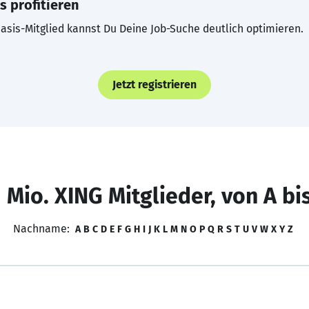
s profitieren
asis-Mitglied kannst Du Deine Job-Suche deutlich optimieren.
Jetzt registrieren
 Mio. XING Mitglieder, von A bi
Nachname:
A
B
C
D
E
F
G
H
I
J
K
L
M
N
O
P
Q
R
S
T
U
V
W
X
Y
Z