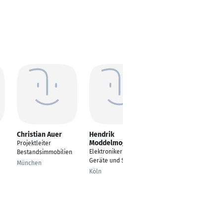
Christian Auer
Hendrik
Tino Beier
Moddelmog
Projektleiter
Avionik Electrical
Elektroniker für
Bestandsimmobilien
Systems
Geräte und Systeme
München
Osterzell
Köln