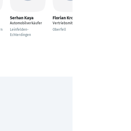
Serhan Kaya
Florian Kron
Kathrin Soboll
Automobilverkäufer
Vertriebsmitarbeiter
Flottenmanagerin
rn
Leinfelden-
Oberfell
Ahaus
Echterdingen