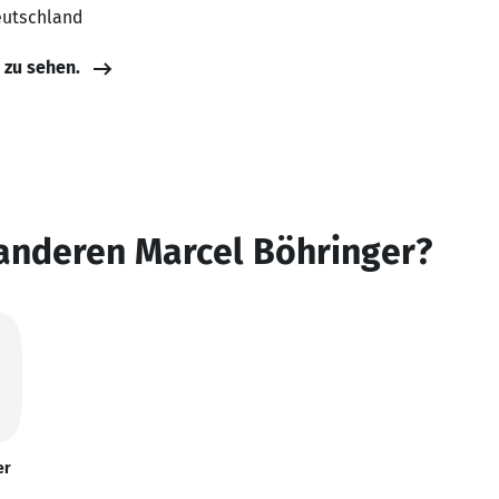
eutschland
e zu sehen.
 anderen Marcel Böhringer?
er