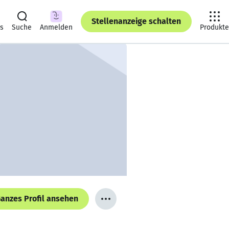
Stellenanzeige schalten
ts
Suche
Anmelden
Produkte
anzes Profil ansehen