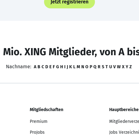
Jetzt registrieren
 Mio. XING Mitglieder, von A bi
Nachname:
A
B
C
D
E
F
G
H
I
J
K
L
M
N
O
P
Q
R
S
T
U
V
W
X
Y
Z
Mitgliedschaften
Hauptbereiche
Premium
Mitgliederverz
ProJobs
Jobs Verzeichn