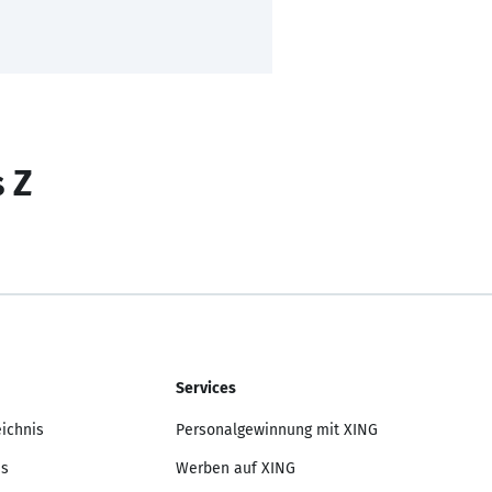
s Z
Services
eichnis
Personalgewinnung mit XING
is
Werben auf XING