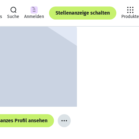
Stellenanzeige schalten
ts
Suche
Anmelden
Produkte
anzes Profil ansehen