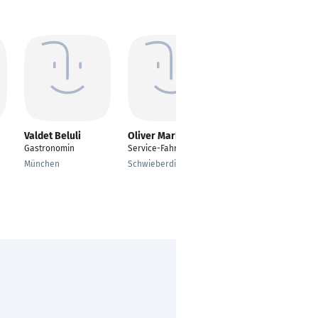
Valdet Beluli
Oliver Marks
Carsten Weiß
Gastronomin
Service-Fahrer
Busfahrer
München
Schwieberdingen
Dülmen