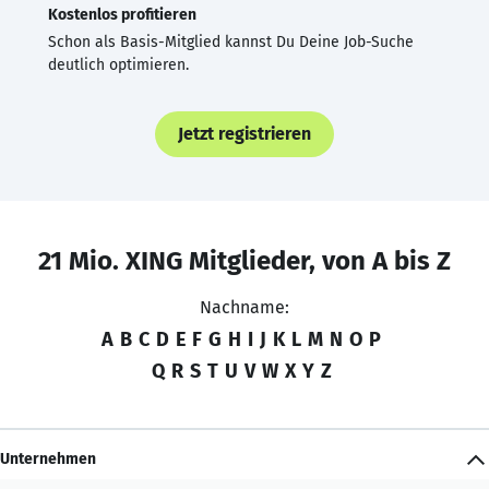
Kostenlos profitieren
Schon als Basis-Mitglied kannst Du Deine Job-Suche
deutlich optimieren.
Jetzt registrieren
21 Mio. XING Mitglieder, von A bis Z
Nachname:
A
B
C
D
E
F
G
H
I
J
K
L
M
N
O
P
Q
R
S
T
U
V
W
X
Y
Z
Unternehmen