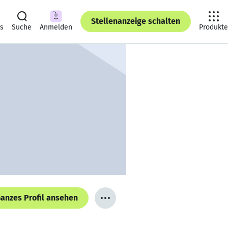
Stellenanzeige schalten
ts
Suche
Anmelden
Produkte
anzes Profil ansehen