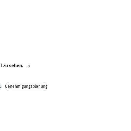
il zu sehen.
u
Genehmigungsplanung