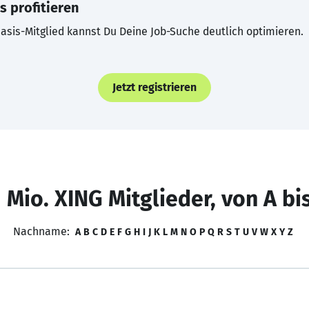
s profitieren
asis-Mitglied kannst Du Deine Job-Suche deutlich optimieren.
Jetzt registrieren
 Mio. XING Mitglieder, von A bi
Nachname:
A
B
C
D
E
F
G
H
I
J
K
L
M
N
O
P
Q
R
S
T
U
V
W
X
Y
Z