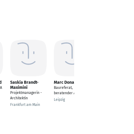
d
Saskia Brandt-
Marc Donath
Kathrin Peine
Maximini
DA
Baureferat,
Projektleitung,
Projektmanagerin -
beratender Architekt
Architekt
Architektin
Leipzig
Dresden
Frankfurt am Main