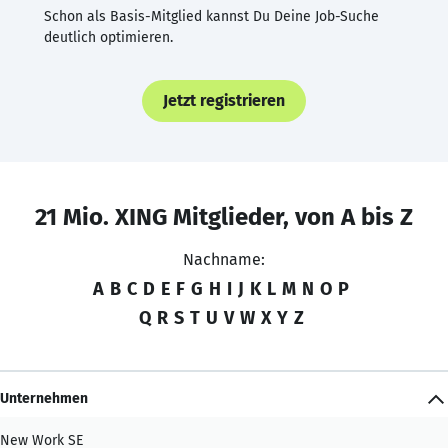
Schon als Basis-Mitglied kannst Du Deine Job-Suche
deutlich optimieren.
Jetzt registrieren
21 Mio. XING Mitglieder, von A bis Z
Nachname:
A
B
C
D
E
F
G
H
I
J
K
L
M
N
O
P
Q
R
S
T
U
V
W
X
Y
Z
Unternehmen
New Work SE