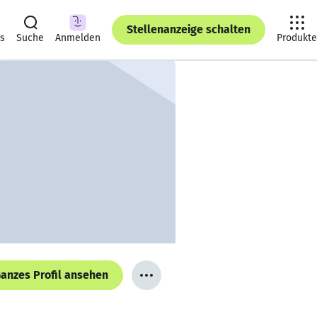
Stellenanzeige schalten
ts
Suche
Anmelden
Produkte
anzes Profil ansehen