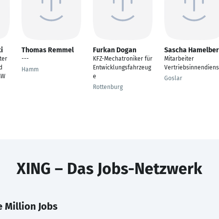
i
Thomas Remmel
Furkan Dogan
Sascha Hamelbe
ter
---
KFZ-Mechatroniker für
Mitarbeiter
d
Entwicklungsfahrzeug
Vertriebsinnendiens
Hamm
MW
e
Goslar
Rottenburg
XING – Das Jobs-Netzwerk
 Million Jobs