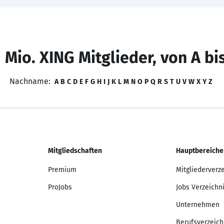
 Mio. XING Mitglieder, von A bi
Nachname:
A
B
C
D
E
F
G
H
I
J
K
L
M
N
O
P
Q
R
S
T
U
V
W
X
Y
Z
Mitgliedschaften
Hauptbereiche
Premium
Mitgliederverz
ProJobs
Jobs Verzeichn
Unternehmen
Berufsverzeich