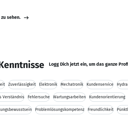
e zu sehen.
Kenntnisse
Logg Dich jetzt ein, um das ganze Prof
eit
Zuverlässigkeit
Elektronik
Mechatronik
Kundenservice
Hydra
s Verständnis
Fehlersuche
Wartungsarbeiten
Kundenorientierung
tungsbewusstsein
Problemlösungskompetenz
Freundlichkeit
Pünktl