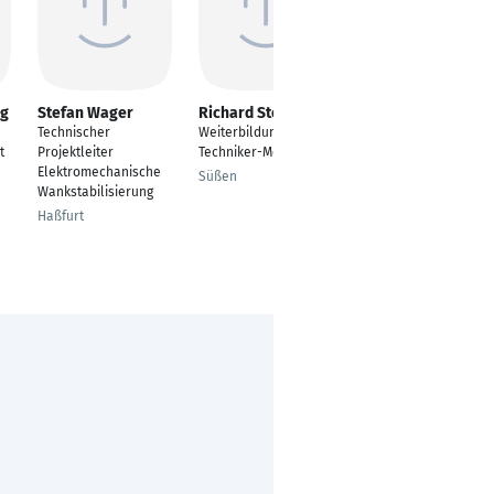
rg
Stefan Wager
Richard Stelzer
Christian Lehmann
Technischer
Weiterbildung Kfz-
Fahrzeugtechnik
t
Projektleiter
Techniker-Meister
Berlin
Elektromechanische
Süßen
Wankstabilisierung
Haßfurt