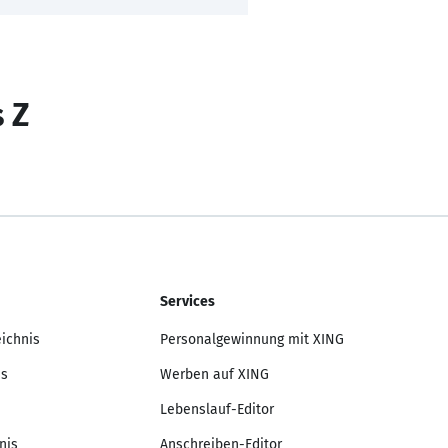
s Z
Services
eichnis
Personalgewinnung mit XING
is
Werben auf XING
Lebenslauf-Editor
nis
Anschreiben-Editor