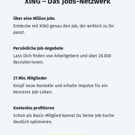
XING – Das Jobs-Netzwerk
Über eine Million Jobs
Entdecke mit XING genau den Job, der wirklich zu Dir
passt.
Persönliche Job-Angebote
Lass Dich finden von Arbeitgebern und über 20.000
Recruiter·innen.
21 Mio. Mitglieder
Knüpf neue Kontakte und erhalte Impulse für ein
besseres Job-Leben.
Kostenlos profitieren
Schon als Basis-Mitglied kannst Du Deine Job-Suche
deutlich optimieren.