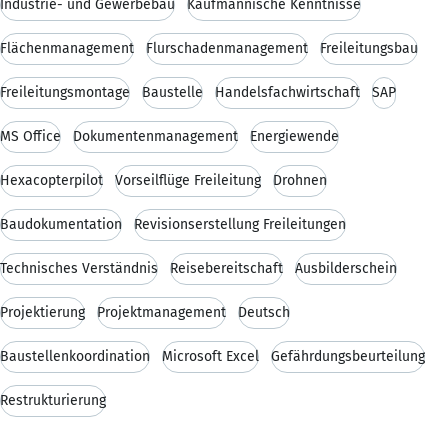
Industrie- und Gewerbebau
Kaufmännische Kenntnisse
Flächenmanagement
Flurschadenmanagement
Freileitungsbau
Freileitungsmontage
Baustelle
Handelsfachwirtschaft
SAP
MS Office
Dokumentenmanagement
Energiewende
Hexacopterpilot
Vorseilflüge Freileitung
Drohnen
Baudokumentation
Revisionserstellung Freileitungen
Technisches Verständnis
Reisebereitschaft
Ausbilderschein
Projektierung
Projektmanagement
Deutsch
Baustellenkoordination
Microsoft Excel
Gefährdungsbeurteilung
Restrukturierung