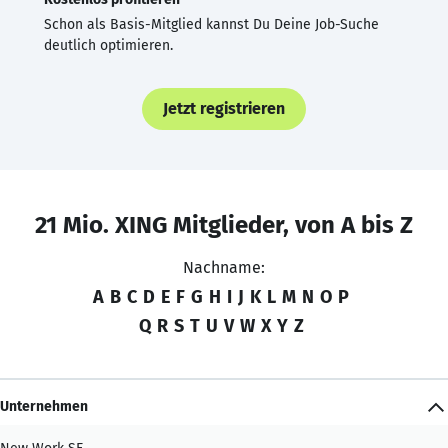
Schon als Basis-Mitglied kannst Du Deine Job-Suche
deutlich optimieren.
Jetzt registrieren
21 Mio. XING Mitglieder, von A bis Z
Nachname:
A
B
C
D
E
F
G
H
I
J
K
L
M
N
O
P
Q
R
S
T
U
V
W
X
Y
Z
Unternehmen