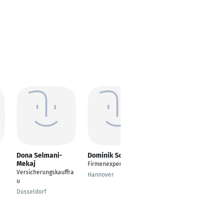
Dona Selmani-
Dominik Schuster
Markus
Mekaj
Frauenknecht
Firmenexperte
Versicherungskauffra
Agenturinhaber
Hannover
u
Fürth
Düsseldorf