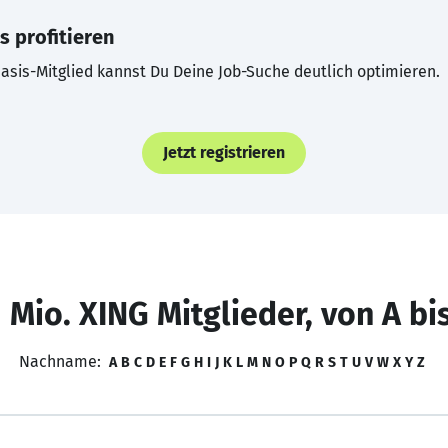
s profitieren
asis-Mitglied kannst Du Deine Job-Suche deutlich optimieren.
Jetzt registrieren
 Mio. XING Mitglieder, von A bi
Nachname:
A
B
C
D
E
F
G
H
I
J
K
L
M
N
O
P
Q
R
S
T
U
V
W
X
Y
Z