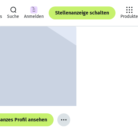
Stellenanzeige schalten
ts
Suche
Anmelden
Produkte
anzes Profil ansehen