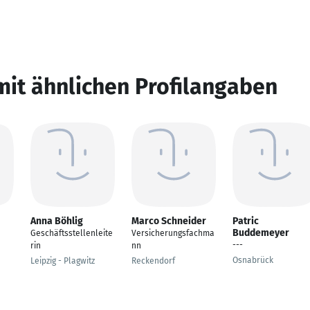
mit ähnlichen Profilangaben
Anna Böhlig
Marco Schneider
Patric
Buddemeyer
Geschäftsstellenleite
Versicherungsfachma
---
rin
nn
Osnabrück
Leipzig - Plagwitz
Reckendorf