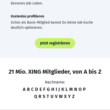
besseres Job-Leben.
Kostenlos profitieren
Schon als Basis-Mitglied kannst Du Deine Job-Suche
deutlich optimieren.
Jetzt registrieren
21 Mio. XING Mitglieder, von A bis Z
Nachname:
A
B
C
D
E
F
G
H
I
J
K
L
M
N
O
P
Q
R
S
T
U
V
W
X
Y
Z