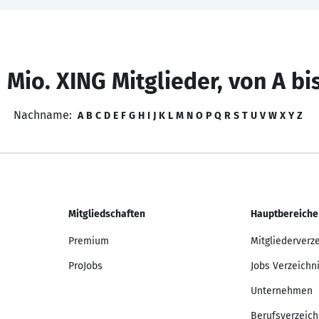
 Mio. XING Mitglieder, von A bi
Nachname:
A
B
C
D
E
F
G
H
I
J
K
L
M
N
O
P
Q
R
S
T
U
V
W
X
Y
Z
Mitgliedschaften
Hauptbereiche
Premium
Mitgliederverz
ProJobs
Jobs Verzeichn
Unternehmen
Berufsverzeich