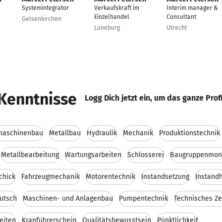
Systemintegrator
Verkaufskraft im
Interim manager &
Einzelhandel
Consultant
Gelsenkirchen
Lüneburg
Utrecht
Kenntnisse
Logg Dich jetzt ein, um das ganze Prof
maschinenbau
Metallbau
Hydraulik
Mechanik
Produktionstechnik
Metallbearbeitung
Wartungsarbeiten
Schlosserei
Baugruppenmon
chick
Fahrzeugmechanik
Motorentechnik
Instandsetzung
Instand
utsch
Maschinen- und Anlagenbau
Pumpentechnik
Technisches Z
eiten
Kranführerschein
Qualitätsbewusstsein
Pünktlichkeit