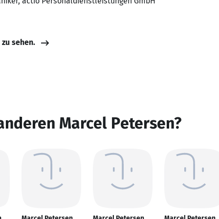
aniker, actio Personaldienstleistungen GmbH
e zu sehen.
anderen Marcel Petersen?
n
Marcel Petersen
Marcel Petersen
Marcel Petersen