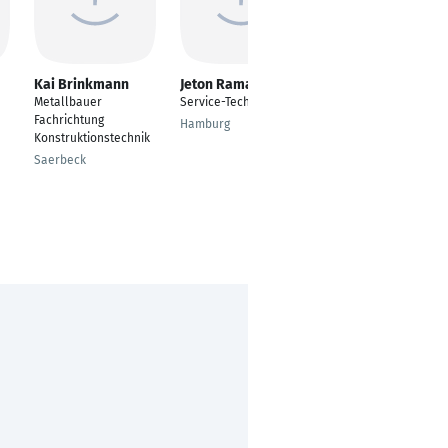
Kai Brinkmann
Jeton Ramadani
Michaela
Weishaupt
Metallbauer
Service-Techniker
---
Fachrichtung
Hamburg
Konstruktionstechnik
Donauwörth
Saerbeck