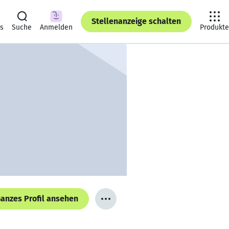
Stellenanzeige schalten
ts
Suche
Anmelden
Produkte
anzes Profil ansehen