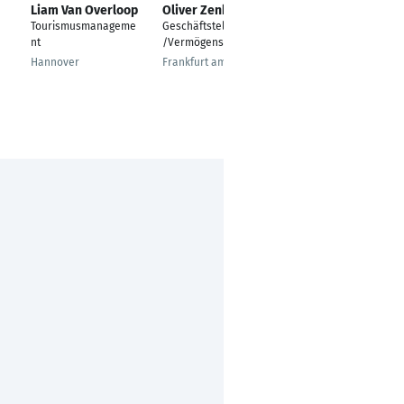
Liam Van Overloop
Oliver Zenker
René Schneemann
Tourismusmanageme
Geschäftstellenleiter
Financial Guide
nt
/Vermögensberater
Leipzig
Hannover
Frankfurt am Main