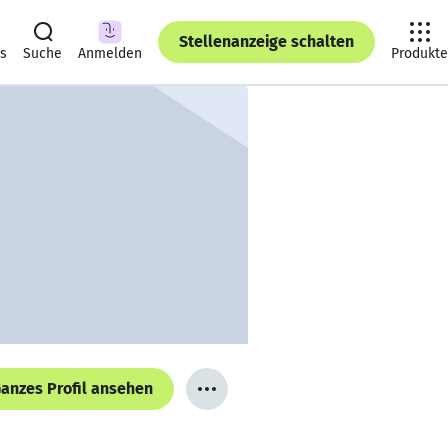
Stellenanzeige schalten
ts
Suche
Anmelden
Produkte
anzes Profil ansehen