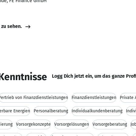
uide, FE Finance GmbH
e zu sehen.
Kenntnisse
Logg Dich jetzt ein, um das ganze Prof
Vertrieb von Finanzdienstleistungen
Finanzdienstleistungen
Private 
erbare Energien
Personalberatung
Individualkundenberatung
Indi
mierung
Vorsorgekonzepte
Vorsorgelösungen
Vorsorgeberatung
Jo