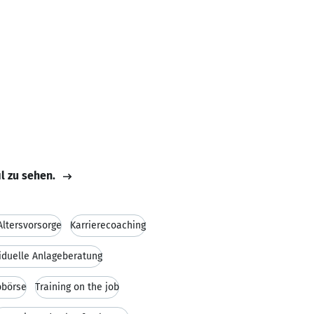
il zu sehen.
Altersvorsorge
Karrierecoaching
viduelle Anlageberatung
bbörse
Training on the job