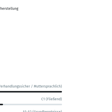
herstellung
Verhandlungssicher / Muttersprachlich)
C1 (Fließend)
A1-A2 (Grundkenntnisse)