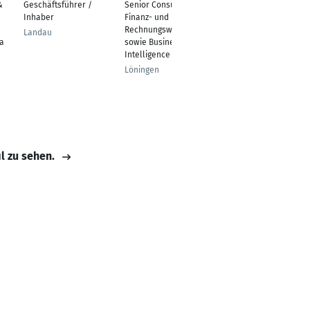
&
Geschäftsführer /
Senior Consultant
Außendienstmitarbeit
Inhaber
Finanz- und
er
Rechnungswesen
Landau
Neuss
ia
sowie Business
Intelligence
Löningen
il zu sehen.