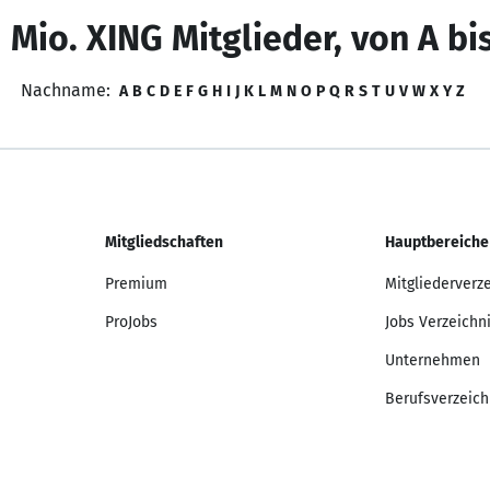
 Mio. XING Mitglieder, von A bi
Nachname:
A
B
C
D
E
F
G
H
I
J
K
L
M
N
O
P
Q
R
S
T
U
V
W
X
Y
Z
Mitgliedschaften
Hauptbereiche
Premium
Mitgliederverz
ProJobs
Jobs Verzeichn
Unternehmen
Berufsverzeich