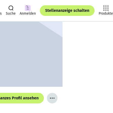
Stellenanzeige schalten
ts
Suche
Anmelden
Produkte
anzes Profil ansehen