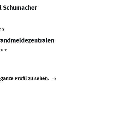
el Schumacher
010
Brandmeldezentralen
ture
 ganze Profil zu sehen.