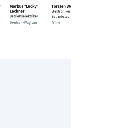
r
Markus "Lucky"
Torsten Wedekind
Markus Ujwari
Lackner
Elektroniker für
Produktmanager
Betriebselektriker
Betriebstechnik
München
Deutsch-Wagram
Erfurt