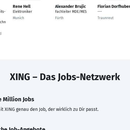
Rene Hell
Alexander Brujic
Florian Dorfhube
its-
Elektroniker
Fachleiter MDE/MES
---
Munich
Fürth
Traunreut
echn
d
XING – Das Jobs-Netzwerk
 Million Jobs
t XING genau den Job, der wirklich zu Dir passt.
che Job-Angebote