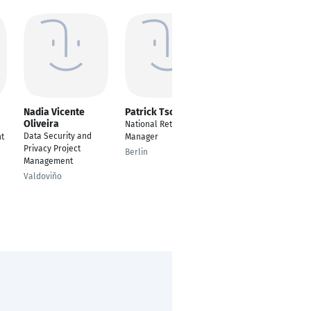
Nadia Vicente
Patrick Tschirch
Achim Rauser
Oliveira
National Retail
Sector Head Auto-
Data Security and
t
Manager
Mobility, Automotive +
Privacy Project
MotoGP, Member of
Berlin
Management
Senior Management
Team
Valdoviño
Hannover