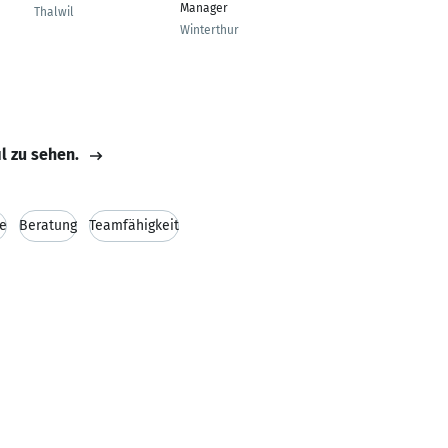
Manager
Kundenservice
Thalwil
Winterthur
Zürich
il zu sehen.
e
Beratung
Teamfähigkeit