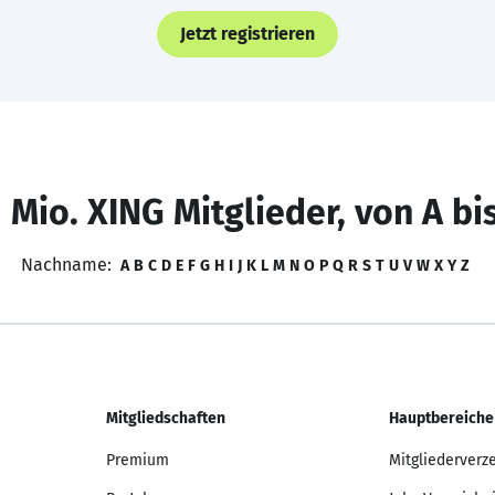
Jetzt registrieren
 Mio. XING Mitglieder, von A bi
Nachname:
A
B
C
D
E
F
G
H
I
J
K
L
M
N
O
P
Q
R
S
T
U
V
W
X
Y
Z
Mitgliedschaften
Hauptbereiche
Premium
Mitgliederverz