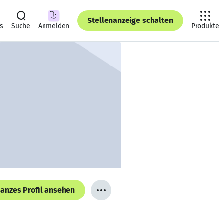
Stellenanzeige schalten
ts
Suche
Anmelden
Produkte
anzes Profil ansehen