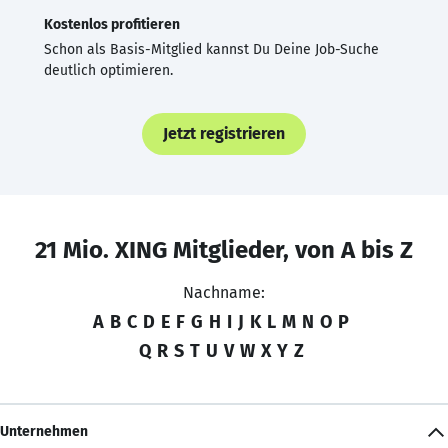
Kostenlos profitieren
Schon als Basis-Mitglied kannst Du Deine Job-Suche
deutlich optimieren.
Jetzt registrieren
21 Mio. XING Mitglieder, von A bis Z
Nachname:
A
B
C
D
E
F
G
H
I
J
K
L
M
N
O
P
Q
R
S
T
U
V
W
X
Y
Z
Unternehmen