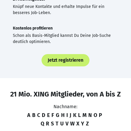
Knüpf neue Kontakte und erhalte Impulse für ein
besseres Job-Leben.
Kostenlos profitieren
Schon als Basis-Mitglied kannst Du Deine Job-Suche
deutlich optimieren.
Jetzt registrieren
21 Mio. XING Mitglieder, von A bis Z
Nachname:
A
B
C
D
E
F
G
H
I
J
K
L
M
N
O
P
Q
R
S
T
U
V
W
X
Y
Z