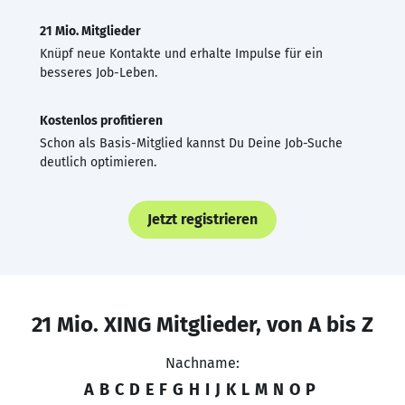
21 Mio. Mitglieder
Knüpf neue Kontakte und erhalte Impulse für ein
besseres Job-Leben.
Kostenlos profitieren
Schon als Basis-Mitglied kannst Du Deine Job-Suche
deutlich optimieren.
Jetzt registrieren
21 Mio. XING Mitglieder, von A bis Z
Nachname:
A
B
C
D
E
F
G
H
I
J
K
L
M
N
O
P