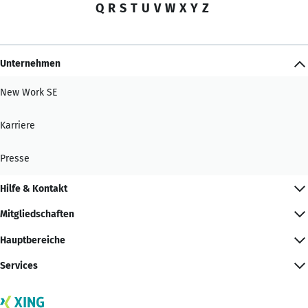
Q
R
S
T
U
V
W
X
Y
Z
Unternehmen
New Work SE
Karriere
Presse
Hilfe & Kontakt
Mitgliedschaften
Hauptbereiche
Services