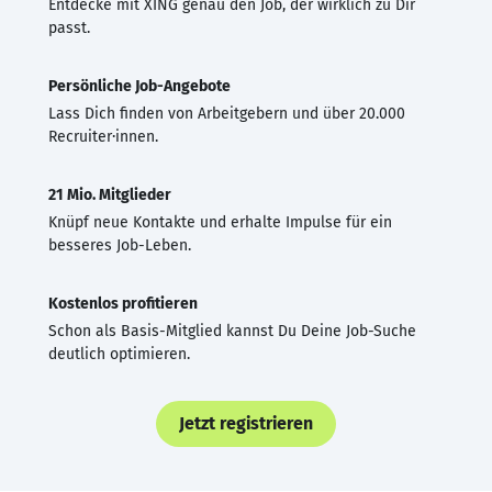
Entdecke mit XING genau den Job, der wirklich zu Dir
passt.
Persönliche Job-Angebote
Lass Dich finden von Arbeitgebern und über 20.000
Recruiter·innen.
21 Mio. Mitglieder
Knüpf neue Kontakte und erhalte Impulse für ein
besseres Job-Leben.
Kostenlos profitieren
Schon als Basis-Mitglied kannst Du Deine Job-Suche
deutlich optimieren.
Jetzt registrieren