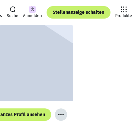
Stellenanzeige schalten
ts
Suche
Anmelden
Produkte
anzes Profil ansehen