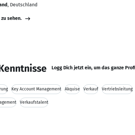
land
, Deutschland
e zu sehen.
Kenntnisse
Logg Dich jetzt ein, um das ganze Prof
rung
Key Account Management
Akquise
Verkauf
Vertriebsleitung
agement
Verkaufstalent