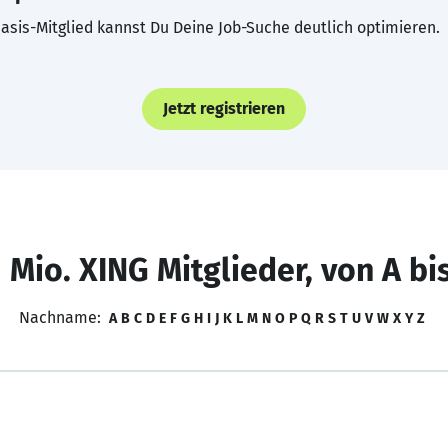
asis-Mitglied kannst Du Deine Job-Suche deutlich optimieren.
Jetzt registrieren
 Mio. XING Mitglieder, von A bi
Nachname:
A
B
C
D
E
F
G
H
I
J
K
L
M
N
O
P
Q
R
S
T
U
V
W
X
Y
Z