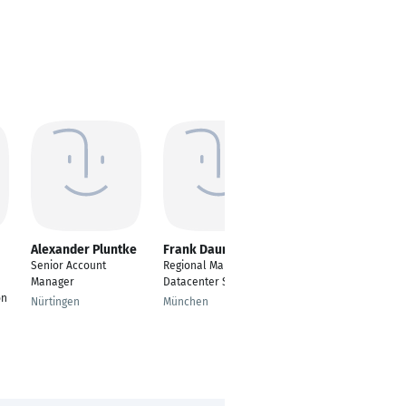
Alexander Pluntke
Frank Daum
Michael
Walpertinger
Senior Account
Regional Manager
Regional Sales
Manager
Datacenter Sales
Manager South
on
Nürtingen
München
Bopfingen