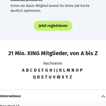
Schon als Basis-Mitglied kannst Du Deine Job-Suche
deutlich optimieren.
Jetzt registrieren
21 Mio. XING Mitglieder, von A bis Z
Nachname:
A
B
C
D
E
F
G
H
I
J
K
L
M
N
O
P
Q
R
S
T
U
V
W
X
Y
Z
Unternehmen