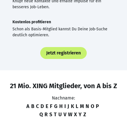
Knüpf neue Kontakte und erhalte Impulse für ein
besseres Job-Leben.
Kostenlos profitieren
Schon als Basis-Mitglied kannst Du Deine Job-Suche
deutlich optimieren.
Jetzt registrieren
21 Mio. XING Mitglieder, von A bis Z
Nachname:
A
B
C
D
E
F
G
H
I
J
K
L
M
N
O
P
Q
R
S
T
U
V
W
X
Y
Z