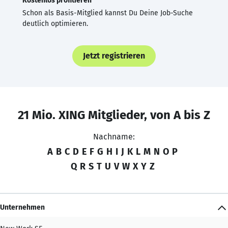
Kostenlos profitieren
Schon als Basis-Mitglied kannst Du Deine Job-Suche
deutlich optimieren.
Jetzt registrieren
21 Mio. XING Mitglieder, von A bis Z
Nachname:
A
B
C
D
E
F
G
H
I
J
K
L
M
N
O
P
Q
R
S
T
U
V
W
X
Y
Z
Unternehmen