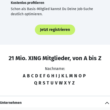
Kostenlos profitieren
Schon als Basis-Mitglied kannst Du Deine Job-Suche
deutlich optimieren.
Jetzt registrieren
21 Mio. XING Mitglieder, von A bis Z
Nachname:
A
B
C
D
E
F
G
H
I
J
K
L
M
N
O
P
Q
R
S
T
U
V
W
X
Y
Z
Unternehmen