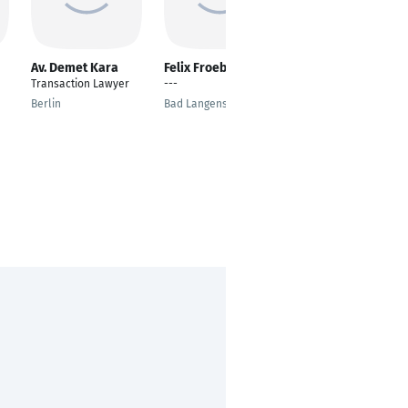
Av. Demet Kara
Felix Froeb
Martin Weber
Transaction Lawyer
---
Rechtsanwalt
Berlin
Bad Langensalza
Passau