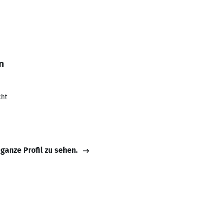
n
cht
 ganze Profil zu sehen.