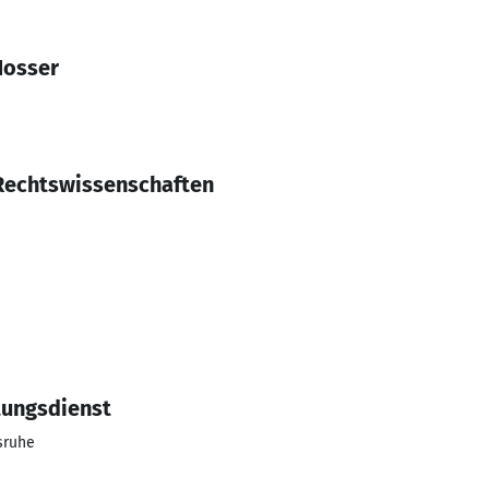
Hosser
echtswissenschaften
tungsdienst
sruhe