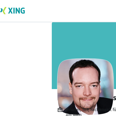
Dr. Marcus A. Hos
Inhaber, TEP, Fachanwalt f
am Main