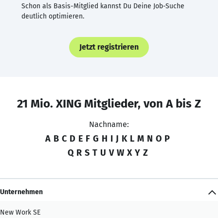
Schon als Basis-Mitglied kannst Du Deine Job-Suche
deutlich optimieren.
Jetzt registrieren
21 Mio. XING Mitglieder, von A bis Z
Nachname:
A
B
C
D
E
F
G
H
I
J
K
L
M
N
O
P
Q
R
S
T
U
V
W
X
Y
Z
Unternehmen
New Work SE