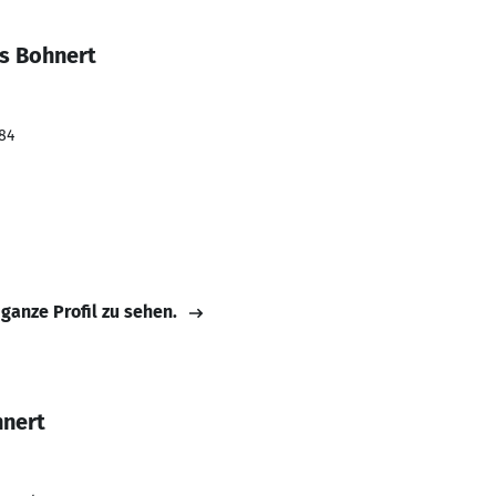
s Bohnert
984
 ganze Profil zu sehen.
hnert