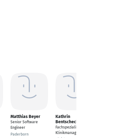
Matthias Beyer
Kathrin
Matthias Abler
Bentscheck
Senior Software
Versicherungsexperte
Fachspezialistin
Engineer
Imst
Klinikmanagement
Paderborn