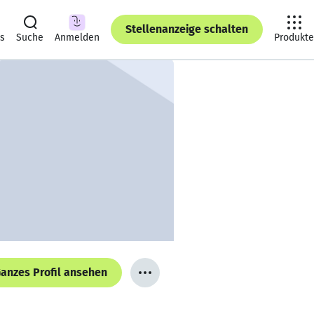
Stellenanzeige schalten
ts
Suche
Anmelden
Produkte
anzes Profil ansehen