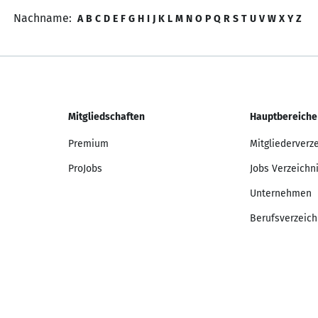
Nachname:
A
B
C
D
E
F
G
H
I
J
K
L
M
N
O
P
Q
R
S
T
U
V
W
X
Y
Z
Mitgliedschaften
Hauptbereiche
Premium
Mitgliederverz
ProJobs
Jobs Verzeichn
Unternehmen
Berufsverzeich