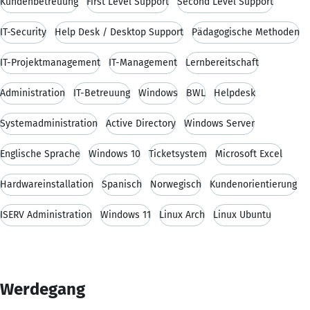
Kundenbetreuung
First Level Support
Second Level Support
IT-Security
Help Desk / Desktop Support
Pädagogische Methoden
IT-Projektmanagement
IT-Management
Lernbereitschaft
Administration
IT-Betreuung
Windows
BWL
Helpdesk
Systemadministration
Active Directory
Windows Server
Englische Sprache
Windows 10
Ticketsystem
Microsoft Excel
Hardwareinstallation
Spanisch
Norwegisch
Kundenorientierung
ISERV Administration
Windows 11
Linux Arch
Linux Ubuntu
Werdegang