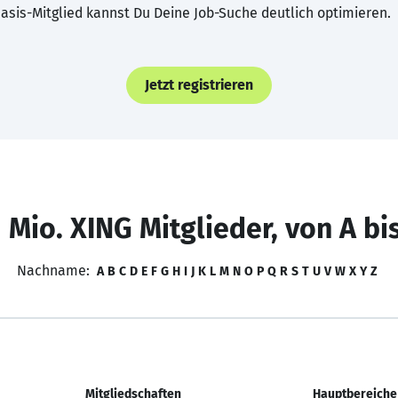
asis-Mitglied kannst Du Deine Job-Suche deutlich optimieren.
Jetzt registrieren
 Mio. XING Mitglieder, von A bi
Nachname:
A
B
C
D
E
F
G
H
I
J
K
L
M
N
O
P
Q
R
S
T
U
V
W
X
Y
Z
Mitgliedschaften
Hauptbereiche