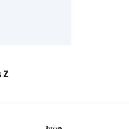
s Z
Services