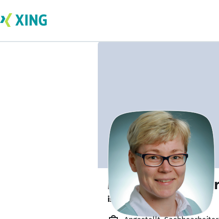
Mareike Scheune
ist gesund und munter. 🥦