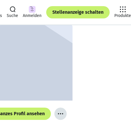
Stellenanzeige schalten
ts
Suche
Anmelden
Produkte
anzes Profil ansehen