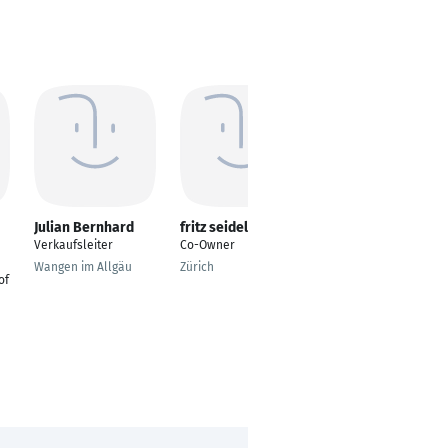
Julian Bernhard
fritz seidel
Thomas Heger
Verkaufsleiter
Co-Owner
Geschäftsführender
Gesellschafter
Wangen im Allgäu
Zürich
of
Großdingharting