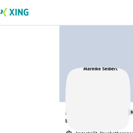
Mareike Seibert
B
bildet sich zurzeit weiter. 🎓