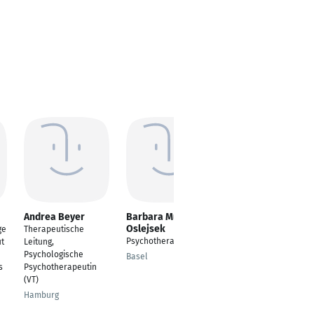
Andrea Beyer
Barbara Müller-
Nina Wehran
Oslejsek
ge
Therapeutische
Psychotherapie -
Psychotherapeutin
t
Leitung,
Verhaltenstherapie
Psychologische
Basel
Basel
s
Psychotherapeutin
(VT)
Hamburg