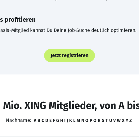
s profitieren
asis-Mitglied kannst Du Deine Job-Suche deutlich optimieren.
Jetzt registrieren
 Mio. XING Mitglieder, von A bi
Nachname:
A
B
C
D
E
F
G
H
I
J
K
L
M
N
O
P
Q
R
S
T
U
V
W
X
Y
Z