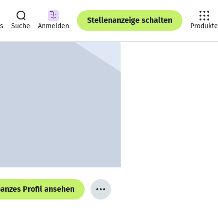
Stellenanzeige schalten
ts
Suche
Anmelden
Produkte
anzes Profil ansehen