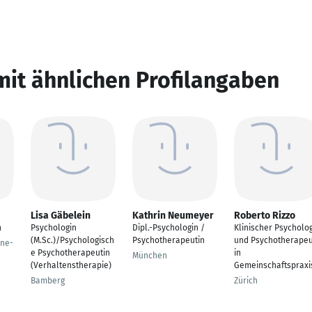
mit ähnlichen Profilangaben
Lisa Gäbelein
Kathrin Neumeyer
Roberto Rizzo
n
Psychologin
Dipl.-Psychologin /
Klinischer Psycholo
(M.Sc.)/Psychologisch
Psychotherapeutin
und Psychotherapeu
ine-
e Psychotherapeutin
in
München
(Verhaltenstherapie)
Gemeinschaftspraxi
Bamberg
Zürich