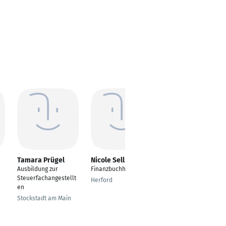
Tamara Prügel
Nicole Sellmann
Tobias
Zimmermann-
Ausbildung zur
Finanzbuchhalterin
Bretzing
Steuerfachangestellt
Herford
Staatl. Geprüfter
en
Betriebswirt und
Stockstadt am Main
Steuerfachangestellt
er
Aachen