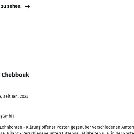
e zu sehen.
n Chebbouk
 seit Jan. 2023
g gGmbH
der Lohnkonten • Klärung offener Posten gegenüber verschiedenen Ämter
se, Bilanz • Verschiedene unterstützende Tätigkeiten u. a. in der Kos