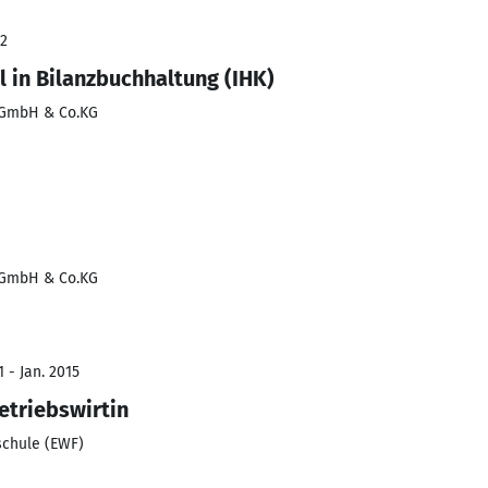
22
 in Bilanzbuchhaltung (IHK)
s GmbH & Co.KG
s GmbH & Co.KG
 - Jan. 2015
etriebswirtin
schule (EWF)