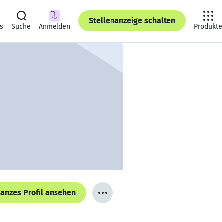
Stellenanzeige schalten
ts
Suche
Anmelden
Produkte
anzes Profil ansehen