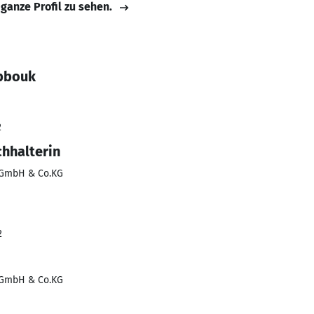
 ganze Profil zu sehen.
bbouk
2
hhalterin
s GmbH & Co.KG
2
s GmbH & Co.KG