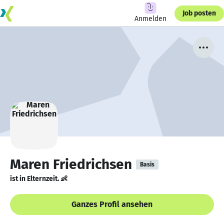
Job posten
Anmelden
Maren Friedrichsen
Basis
ist in Elternzeit. 👶
Ganzes Profil ansehen