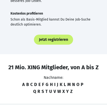
besseres Job-Leben.
Kostenlos profitieren
Schon als Basis-Mitglied kannst Du Deine Job-Suche
deutlich optimieren.
Jetzt registrieren
21 Mio. XING Mitglieder, von A bis Z
Nachname:
A
B
C
D
E
F
G
H
I
J
K
L
M
N
O
P
Q
R
S
T
U
V
W
X
Y
Z