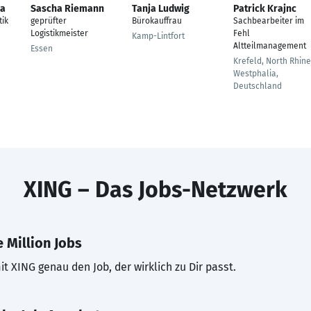
ra
Sascha Riemann
Tanja Ludwig
Patrick Krajnc
tik
geprüfter
Bürokauffrau
Sachbearbeiter im
Logistikmeister
Fehl
Kamp-Lintfort
Altteilmanagement
Essen
Krefeld, North Rhine
Westphalia,
Deutschland
XING – Das Jobs-Netzwerk
 Million Jobs
t XING genau den Job, der wirklich zu Dir passt.