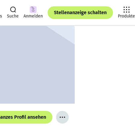
Stellenanzeige schalten
ts
Suche
Anmelden
Produkte
anzes Profil ansehen