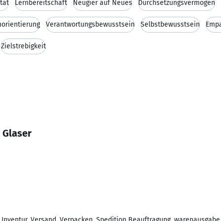
ität
Lernbereitschaft
Neugier auf Neues
Durchsetzungsvermögen
orientierung
Verantwortungsbewusstsein
Selbstbewusstsein
Empa
Zielstrebigkeit
 Glaser
Inventur, Versand, Verpacken, Spedition Beauftragung, warenausgabe