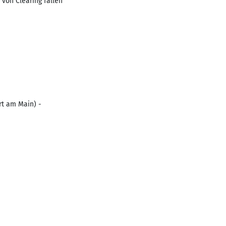
von Clearing fällen
rt am Main) -