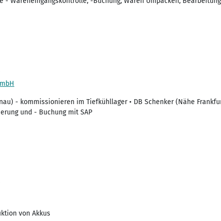
ve - Wareneingangskontrolle, -Buchung, Waren Umpacken, Bearbeitung 
GmbH
anau) - kommissionieren im Tiefkühllager • DB Schenker (Nähe Frankfu
ierung und - Buchung mit SAP
uktion von Akkus