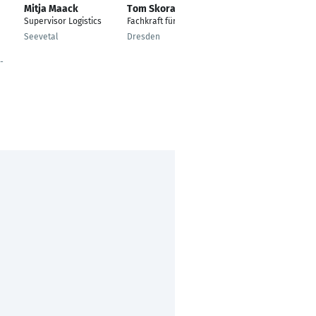
Mitja Maack
Tom Skora
Michele Schneider
Supervisor Logistics
Fachkraft für Logistik
Mitarbeiter
Wareneingang,
Seevetal
Dresden
Rohmateriallager
-
Herborn