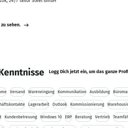
istik, 24/7 Tailor Steel GmbH
e zu sehen.
Kenntnisse
Logg Dich jetzt ein, um das ganze Prof
hme
Versand
Wareneingang
Kommunikation
Ausbildung
Büroma
häftskontakte
Lagerarbeit
Outlook
Kommissionierung
Warehousi
t
Kundenbetreuung
Windows 10
ERP
Beratung
Vertrieb
Teamfäh