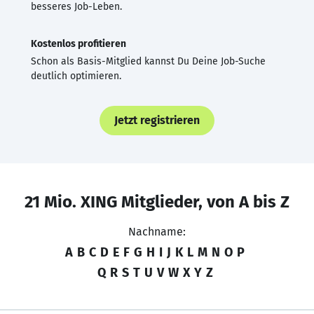
besseres Job-Leben.
Kostenlos profitieren
Schon als Basis-Mitglied kannst Du Deine Job-Suche
deutlich optimieren.
Jetzt registrieren
21 Mio. XING Mitglieder, von A bis Z
Nachname:
A
B
C
D
E
F
G
H
I
J
K
L
M
N
O
P
Q
R
S
T
U
V
W
X
Y
Z