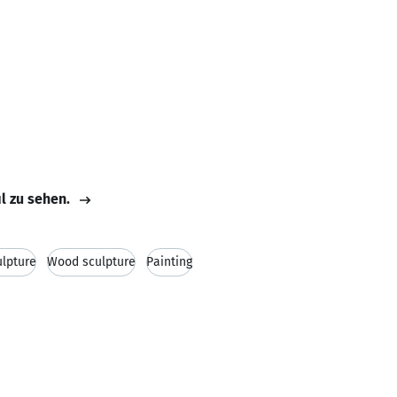
il zu sehen.
ulpture
Wood sculpture
Painting