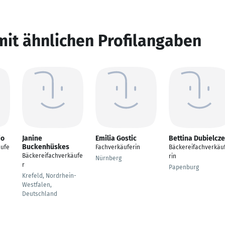
mit ähnlichen Profilangaben
io
Janine
Emilia Gostic
Bettina Dubielcz
Buckenhüskes
äufe
Fachverkäuferin
Bäckereifachverkäu
Bäckereifachverkäufe
rin
Nürnberg
r
Papenburg
Krefeld, Nordrhein-
Westfalen,
Deutschland