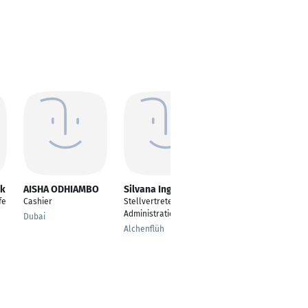
ek
AISHA ODHIAMBO
Silvana Ingrosso
Alex Mihai
fe
Cashier
Stellvertreterin
Kassierer
Administration
Dubai
Hauzenberg
Alchenflüh