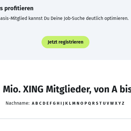
s profitieren
asis-Mitglied kannst Du Deine Job-Suche deutlich optimieren.
Jetzt registrieren
 Mio. XING Mitglieder, von A bi
Nachname:
A
B
C
D
E
F
G
H
I
J
K
L
M
N
O
P
Q
R
S
T
U
V
W
X
Y
Z