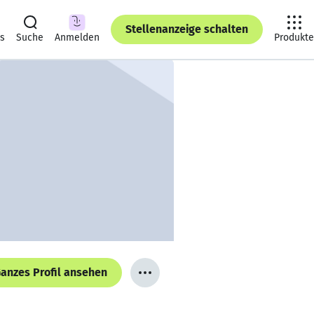
Stellenanzeige schalten
ts
Suche
Anmelden
Produkte
anzes Profil ansehen