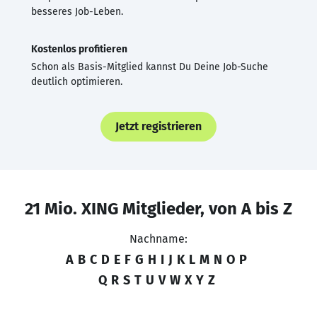
besseres Job-Leben.
Kostenlos profitieren
Schon als Basis-Mitglied kannst Du Deine Job-Suche
deutlich optimieren.
Jetzt registrieren
21 Mio. XING Mitglieder, von A bis Z
Nachname:
A
B
C
D
E
F
G
H
I
J
K
L
M
N
O
P
Q
R
S
T
U
V
W
X
Y
Z