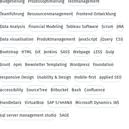
Budgetierung
Prozessoptimierung
Testmanagement
Teamführung
Ressourcenmanagement
Frontend-Entwicklung
Data Analysis
Financial Modeling
Tableau Software
Scrum
JIRA
Data visualisation
Produktmanagement
JavaScript
jQuery
CSS
Bootstrap
HTML
Git
Jenkins
SASS
Webpage
LESS
Gulp
Grunt
npm
Newsletter Templating
Wordpress
Foundation
responsive Design
Usability & Design
mobile-first
applied SEO
accessibility
SourceTree
Bitbucket
Bash
Confluence
Handlebars
VirtualBox
SAP S/4HANA
Microsoft Dynamics 365
sql server management studio
SAGE