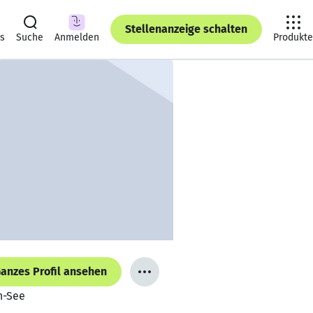
Stellenanzeige schalten
ts
Suche
Anmelden
Produkte
anzes Profil ansehen
n-See