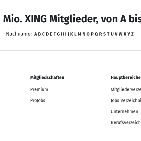
 Mio. XING Mitglieder, von A bi
Nachname:
A
B
C
D
E
F
G
H
I
J
K
L
M
N
O
P
Q
R
S
T
U
V
W
X
Y
Z
Mitgliedschaften
Hauptbereiche
Premium
Mitgliederverz
ProJobs
Jobs Verzeichn
Unternehmen
Berufsverzeich