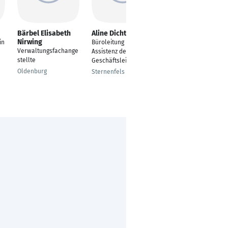
Bärbel Elisabeth
Aline Dichtl
Jutta Thias-Becker
Nirwing
in
Büroleitung und
Verwaltungsfachange
Verwaltungsfachange
Assistenz der
stellte
stellte
Geschäftsleitung
Buxtehude
Oldenburg
Sternenfels