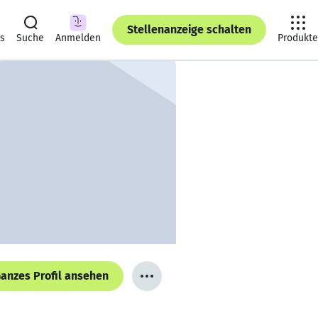
Stellenanzeige schalten
ts
Suche
Anmelden
Produkte
anzes Profil ansehen