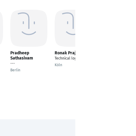
Pradheep
Ronak Prajapati
Stefan Brattinger
Sathasivam
Technical logistics
Continental Business
---
System Coach
Köln
Berlin
Schierling