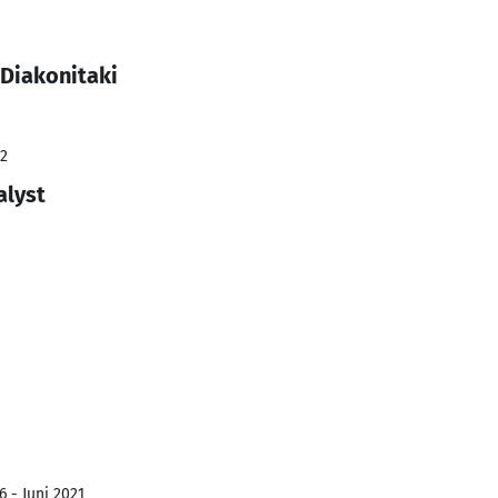
 Diakonitaki
22
alyst
6 - Juni 2021