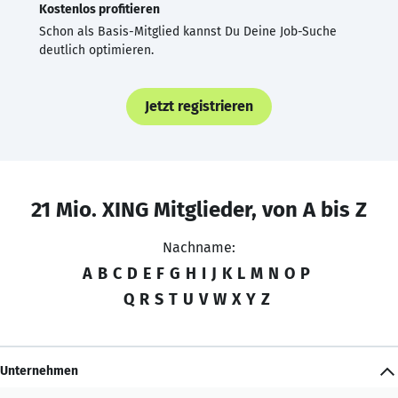
Kostenlos profitieren
Schon als Basis-Mitglied kannst Du Deine Job-Suche
deutlich optimieren.
Jetzt registrieren
21 Mio. XING Mitglieder, von A bis Z
Nachname:
A
B
C
D
E
F
G
H
I
J
K
L
M
N
O
P
Q
R
S
T
U
V
W
X
Y
Z
Unternehmen