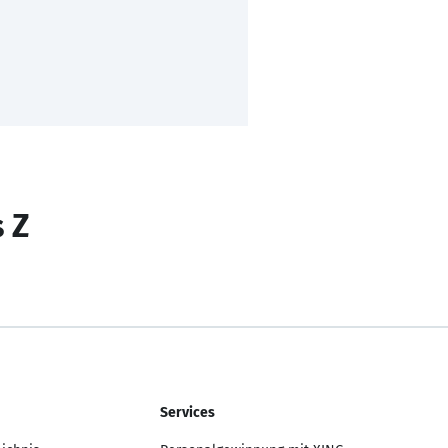
s Z
Services