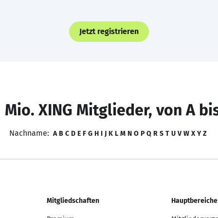
Jetzt registrieren
 Mio. XING Mitglieder, von A bi
Nachname:
A
B
C
D
E
F
G
H
I
J
K
L
M
N
O
P
Q
R
S
T
U
V
W
X
Y
Z
Mitgliedschaften
Hauptbereiche