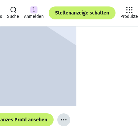
Stellenanzeige schalten
ts
Suche
Anmelden
Produkte
anzes Profil ansehen