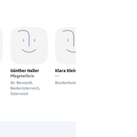
Günther Haller
Klara Klein
Jasmin-Sophie
Vagt
Pflegehelferin
---
Pflegehelfer
Wr. Neustadt,
Blankenhain
Hennigsdorf
Niederösterreich,
Österreich