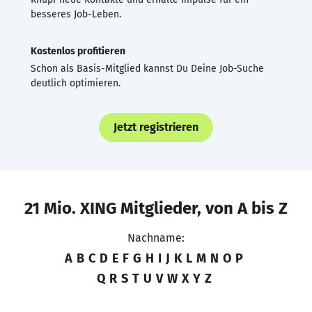
besseres Job-Leben.
Kostenlos profitieren
Schon als Basis-Mitglied kannst Du Deine Job-Suche
deutlich optimieren.
Jetzt registrieren
21 Mio. XING Mitglieder, von A bis Z
Nachname:
A
B
C
D
E
F
G
H
I
J
K
L
M
N
O
P
Q
R
S
T
U
V
W
X
Y
Z