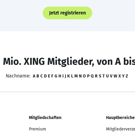
Jetzt registrieren
 Mio. XING Mitglieder, von A bi
Nachname:
A
B
C
D
E
F
G
H
I
J
K
L
M
N
O
P
Q
R
S
T
U
V
W
X
Y
Z
Mitgliedschaften
Hauptbereiche
Premium
Mitgliederverz