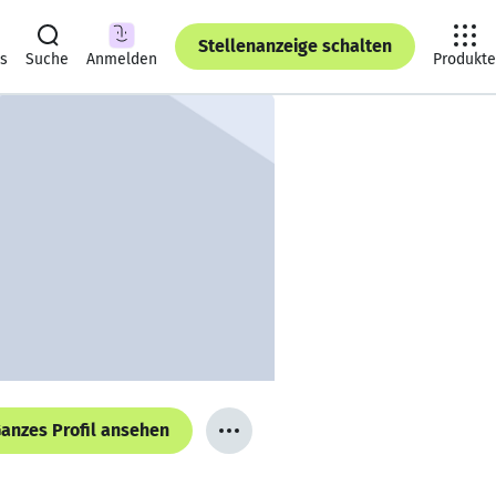
Stellenanzeige schalten
ts
Suche
Anmelden
Produkte
anzes Profil ansehen