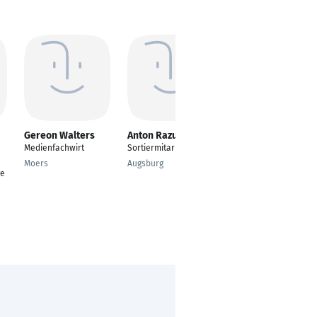
Gereon Walters
Anton Razuev
Sonja Fischer
Medienfachwirt
Sortiermitarbeiter
Grafikdesign und
Visuelle
Moers
Augsburg
ge
Kommunikation
Düsseldorf