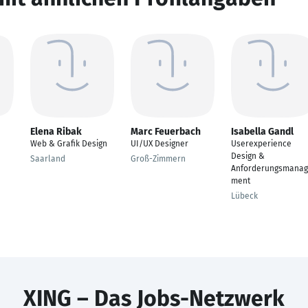
Elena Ribak
Marc Feuerbach
Isabella Gandl
Web & Grafik Design
UI/UX Designer
Userexperience
Design &
Saarland
Groß-Zimmern
Anforderungsmana
ment
Lübeck
XING – Das Jobs-Netzwerk