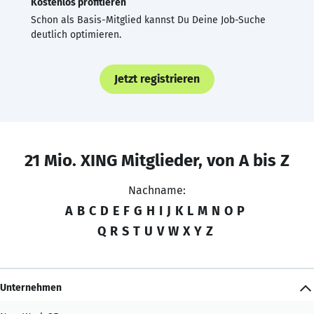
Kostenlos profitieren
Schon als Basis-Mitglied kannst Du Deine Job-Suche
deutlich optimieren.
Jetzt registrieren
21 Mio. XING Mitglieder, von A bis Z
Nachname:
A
B
C
D
E
F
G
H
I
J
K
L
M
N
O
P
Q
R
S
T
U
V
W
X
Y
Z
Unternehmen