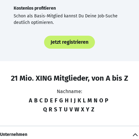
Kostenlos profitieren
Schon als Basis-Mitglied kannst Du Deine Job-Suche
deutlich optimieren.
Jetzt registrieren
21 Mio. XING Mitglieder, von A bis Z
Nachname:
A
B
C
D
E
F
G
H
I
J
K
L
M
N
O
P
Q
R
S
T
U
V
W
X
Y
Z
Unternehmen