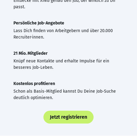
Entdecke mit XING genau den Job, der wirklich zu Dir
passt.
Persönliche Job-Angebote
Lass Dich finden von Arbeitgebern und über 20.000
Recruiter·innen.
21 Mio. Mitglieder
Knüpf neue Kontakte und erhalte Impulse für ein
besseres Job-Leben.
Kostenlos profitieren
Schon als Basis-Mitglied kannst Du Deine Job-Suche
deutlich optimieren.
Jetzt registrieren