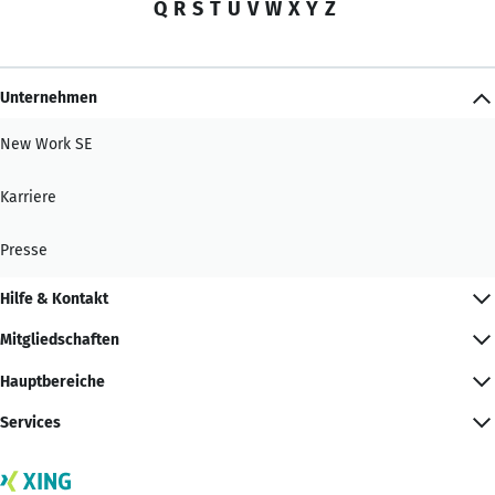
Q
R
S
T
U
V
W
X
Y
Z
Unternehmen
New Work SE
Karriere
Presse
Hilfe & Kontakt
Mitgliedschaften
Hauptbereiche
Services