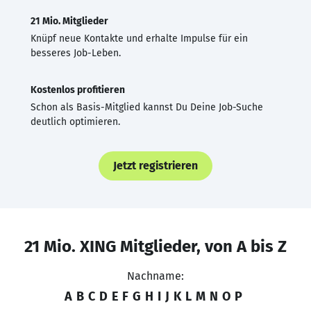
21 Mio. Mitglieder
Knüpf neue Kontakte und erhalte Impulse für ein
besseres Job-Leben.
Kostenlos profitieren
Schon als Basis-Mitglied kannst Du Deine Job-Suche
deutlich optimieren.
Jetzt registrieren
21 Mio. XING Mitglieder, von A bis Z
Nachname:
A
B
C
D
E
F
G
H
I
J
K
L
M
N
O
P